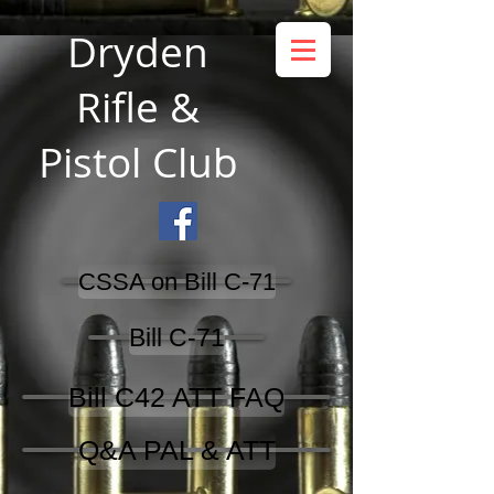
Dryden
Rifle &
Pistol Club
CSSA on Bill C-71
Bill C-71
Bill C42 ATT FAQ
Q&A PAL & ATT